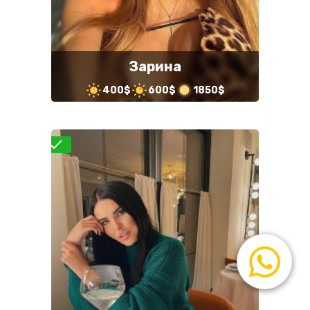
Зарина
400$
600$
1850$
роверено