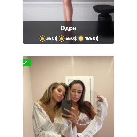
Одри
350$
550$
1850$
роверено